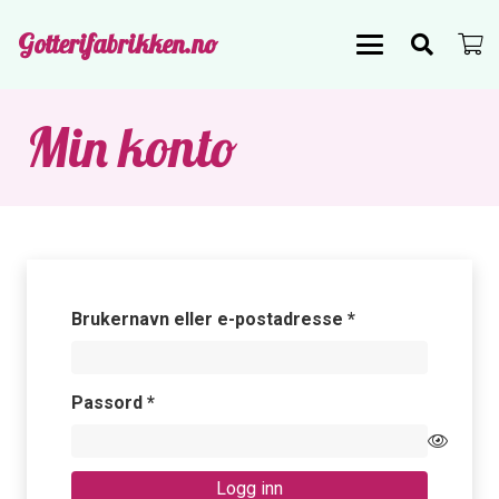
Gotterifabrikken.no
Min konto
Påkrevd
Brukernavn eller e-postadresse
*
Påkrevd
Passord
*
Logg inn