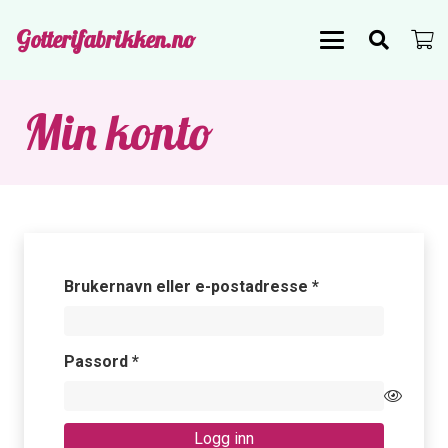
Gotterifabrikken.no
Min konto
Påkrevd
Brukernavn eller e-postadresse
*
Påkrevd
Passord
*
Logg inn