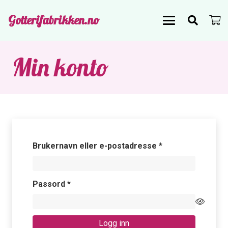
Gotterifabrikken.no
Min konto
Påkrevd
Brukernavn eller e-postadresse
*
Påkrevd
Passord
*
Logg inn