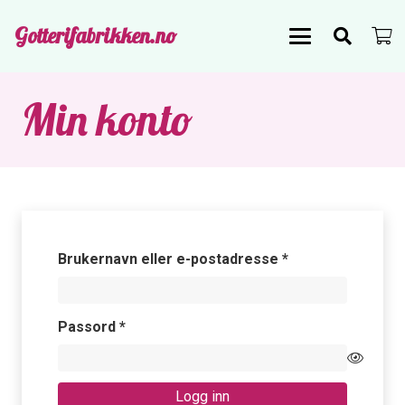
Gotterifabrikken.no
Min konto
Påkrevd
Brukernavn eller e-postadresse
*
Påkrevd
Passord
*
Logg inn