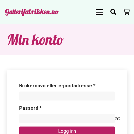
Gotterifabrikken.no
Min konto
Påkrevd
Brukernavn eller e-postadresse
*
Påkrevd
Passord
*
Logg inn