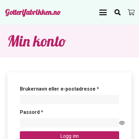
Gotterifabrikken.no
Min konto
Påkrevd
Brukernavn eller e-postadresse
*
Påkrevd
Passord
*
Logg inn