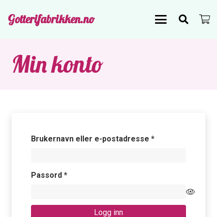
Gotterifabrikken.no
Min konto
Påkrevd
Brukernavn eller e-postadresse
*
Påkrevd
Passord
*
Logg inn