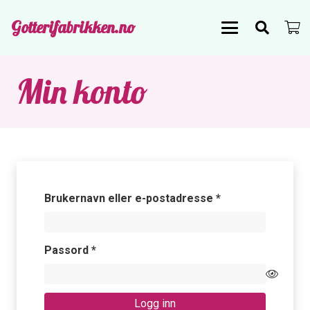
Gotterifabrikken.no
Min konto
Påkrevd
Brukernavn eller e-postadresse
*
Påkrevd
Passord
*
Logg inn