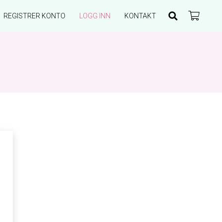
REGISTRER KONTO
LOGG INN
KONTAKT
Du har ingen produkter i handlekurven.