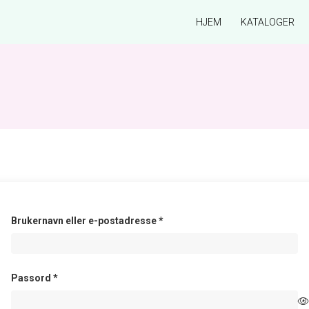
HJEM
KATALOGER
Påkrevd
Brukernavn eller e-postadresse
*
Påkrevd
Passord
*