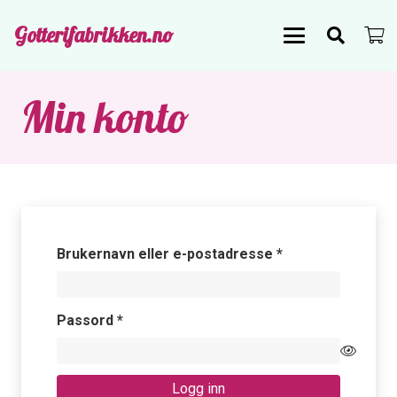
Gotterifabrikken.no
Min konto
Påkrevd
Brukernavn eller e-postadresse
*
Påkrevd
Passord
*
Logg inn