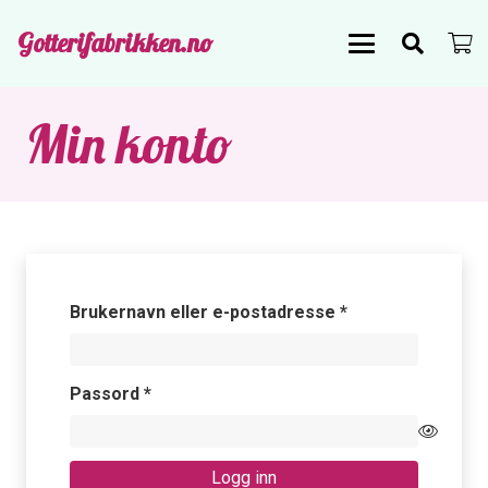
Gotterifabrikken.no
Min konto
Påkrevd
Brukernavn eller e-postadresse
*
Påkrevd
Passord
*
Logg inn