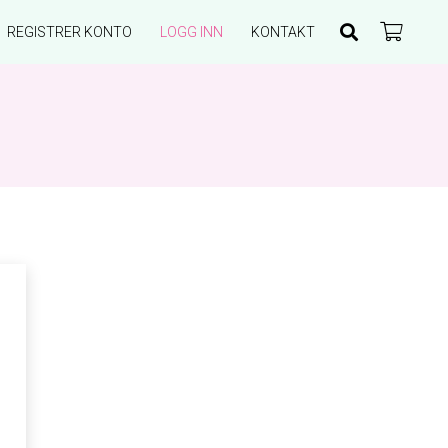
REGISTRER KONTO
LOGG INN
KONTAKT
Du har ingen produkter i handlekurven.