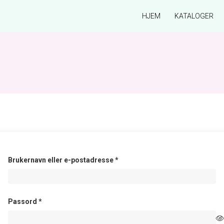
HJEM
KATALOGER
Påkrevd
Brukernavn eller e-postadresse
*
Påkrevd
Passord
*