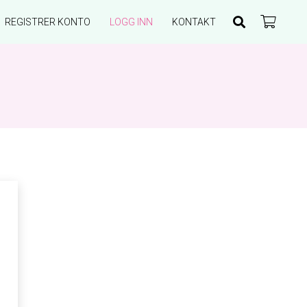
REGISTRER KONTO
LOGG INN
KONTAKT
Du har ingen produkter i handlekurven.