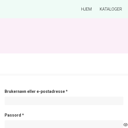
HJEM
KATALOGER
Påkrevd
Brukernavn eller e-postadresse
*
Påkrevd
Passord
*