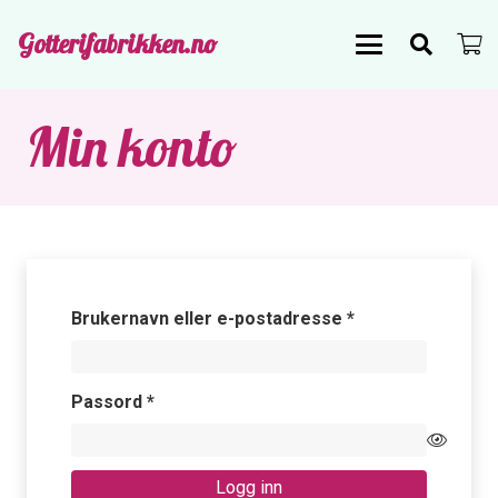
Gotterifabrikken.no
Min konto
Påkrevd
Brukernavn eller e-postadresse
*
Påkrevd
Passord
*
Logg inn