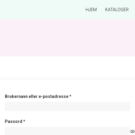
HJEM
KATALOGER
Påkrevd
Brukernavn eller e-postadresse
*
Påkrevd
Passord
*