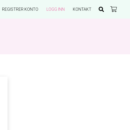
REGISTRER KONTO
LOGG INN
KONTAKT
Du har ingen produkter i handlekurven.