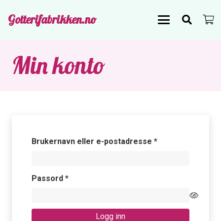
Gotterifabrikken.no
Min konto
Påkrevd
Brukernavn eller e-postadresse
*
Påkrevd
Passord
*
Logg inn