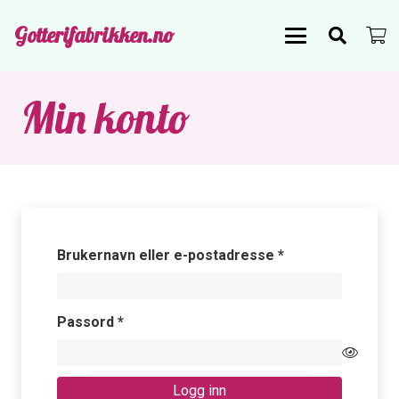
Gotterifabrikken.no
Min konto
Påkrevd
Brukernavn eller e-postadresse
*
Påkrevd
Passord
*
Logg inn