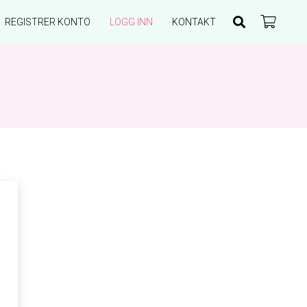
REGISTRER KONTO
LOGG INN
KONTAKT
Du har ingen produkter i handlekurven.