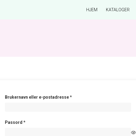
HJEM
KATALOGER
Påkrevd
Brukernavn eller e-postadresse
*
Påkrevd
Passord
*