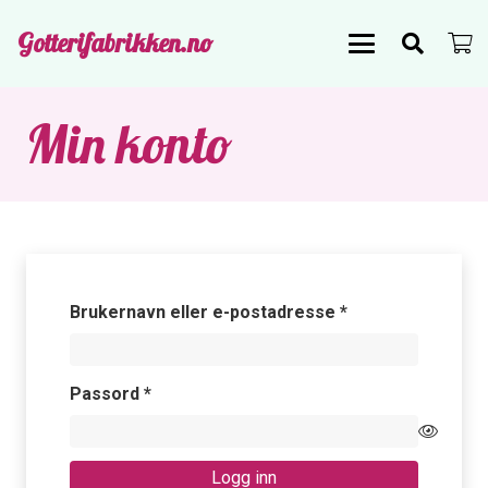
Gotterifabrikken.no
Min konto
Påkrevd
Brukernavn eller e-postadresse
*
Påkrevd
Passord
*
Logg inn