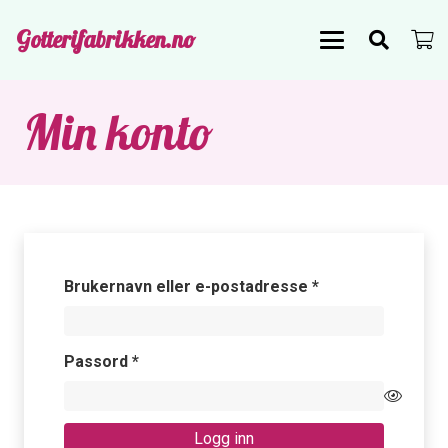
Gotterifabrikken.no
Min konto
Påkrevd
Brukernavn eller e-postadresse
*
Påkrevd
Passord
*
Logg inn