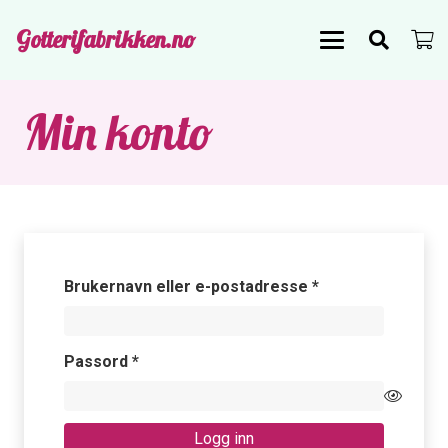
Gotterifabrikken.no
Min konto
Påkrevd
Brukernavn eller e-postadresse
*
Påkrevd
Passord
*
Logg inn