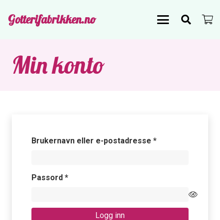
Gotterifabrikken.no
Min konto
Påkrevd
Brukernavn eller e-postadresse
*
Påkrevd
Passord
*
Logg inn