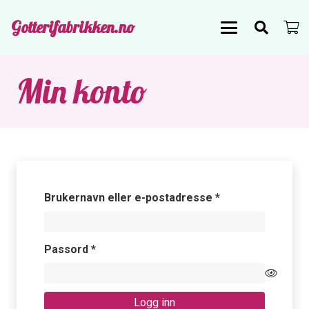
Gotterifabrikken.no
Min konto
Påkrevd
Brukernavn eller e-postadresse
*
Påkrevd
Passord
*
Logg inn